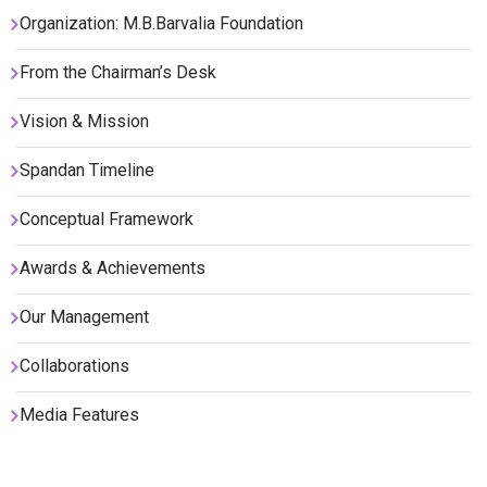
Organization: M.B.Barvalia Foundation
From the Chairman’s Desk
Vision & Mission
Spandan Timeline
Conceptual Framework
Awards & Achievements
Our Management
Collaborations
Media Features