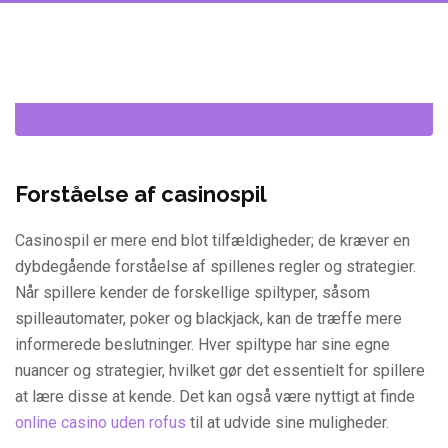
Forståelse af casinospil
Casinospil er mere end blot tilfældigheder; de kræver en
dybdegående forståelse af spillenes regler og strategier.
Når spillere kender de forskellige spiltyper, såsom
spilleautomater, poker og blackjack, kan de træffe mere
informerede beslutninger. Hver spiltype har sine egne
nuancer og strategier, hvilket gør det essentielt for spillere
at lære disse at kende. Det kan også være nyttigt at finde
online casino uden rofus
til at udvide sine muligheder.