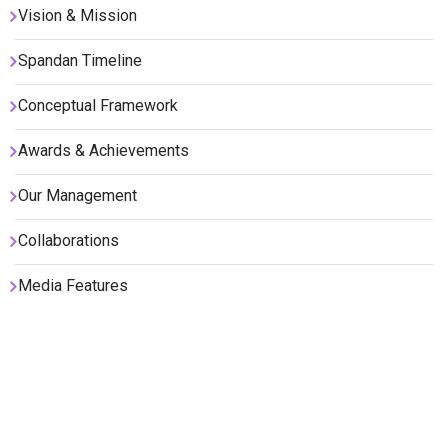
Vision & Mission
Spandan Timeline
Conceptual Framework
Awards & Achievements
Our Management
Collaborations
Media Features