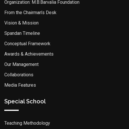
Organization: M.B.Barvalia Foundation
From the Chairman’s Desk
Vision & Mission
Spandan Timeline
Conceptual Framework
Awards & Achievements
Our Management
Collaborations
Media Features
Special School
Teaching Methodology