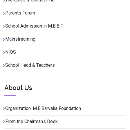
Parents Forum
School Admission in M.B.B.F.
Mainstreaming
NIOS
School Head & Teachers
About Us
Organization: M.B.Barvalia Foundation
From the Chairman’s Desk