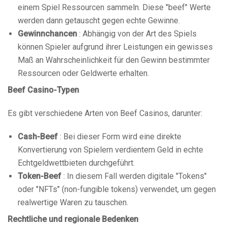
einem Spiel Ressourcen sammeln. Diese "beef" Werte
werden dann getauscht gegen echte Gewinne.
Gewinnchancen
: Abhängig von der Art des Spiels
können Spieler aufgrund ihrer Leistungen ein gewisses
Maß an Wahrscheinlichkeit für den Gewinn bestimmter
Ressourcen oder Geldwerte erhalten.
Beef Casino-Typen
Es gibt verschiedene Arten von Beef Casinos, darunter:
Cash-Beef
: Bei dieser Form wird eine direkte
Konvertierung von Spielern verdientem Geld in echte
Echtgeldwettbieten durchgeführt.
Token-Beef
: In diesem Fall werden digitale "Tokens"
oder "NFTs" (non-fungible tokens) verwendet, um gegen
realwertige Waren zu tauschen.
Rechtliche und regionale Bedenken