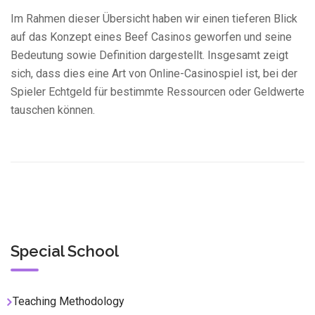
Im Rahmen dieser Übersicht haben wir einen tieferen Blick
auf das Konzept eines Beef Casinos geworfen und seine
Bedeutung sowie Definition dargestellt. Insgesamt zeigt
sich, dass dies eine Art von Online-Casinospiel ist, bei der
Spieler Echtgeld für bestimmte Ressourcen oder Geldwerte
tauschen können.
Special School
Teaching Methodology