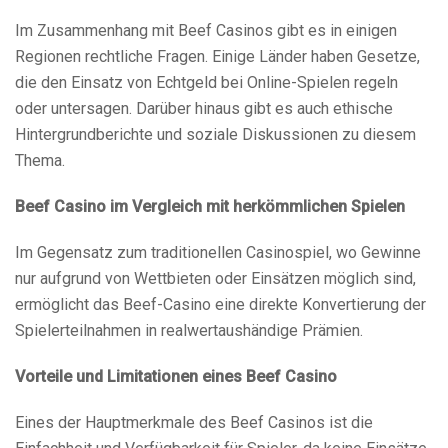
Im Zusammenhang mit Beef Casinos gibt es in einigen
Regionen rechtliche Fragen. Einige Länder haben Gesetze,
die den Einsatz von Echtgeld bei Online-Spielen regeln
oder untersagen. Darüber hinaus gibt es auch ethische
Hintergrundberichte und soziale Diskussionen zu diesem
Thema.
Beef Casino im Vergleich mit herkömmlichen Spielen
Im Gegensatz zum traditionellen Casinospiel, wo Gewinne
nur aufgrund von Wettbieten oder Einsätzen möglich sind,
ermöglicht das Beef-Casino eine direkte Konvertierung der
Spielerteilnahmen in realwertaushändige Prämien.
Vorteile und Limitationen eines Beef Casino
Eines der Hauptmerkmale des Beef Casinos ist die