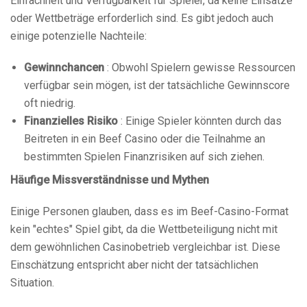
Einfachheit und Verfügbarkeit für Spieler, da keine Einsätze
oder Wettbeträge erforderlich sind. Es gibt jedoch auch
einige potenzielle Nachteile:
Gewinnchancen
: Obwohl Spielern gewisse Ressourcen
verfügbar sein mögen, ist der tatsächliche Gewinnscore
oft niedrig.
Finanzielles Risiko
: Einige Spieler könnten durch das
Beitreten in ein Beef Casino oder die Teilnahme an
bestimmten Spielen Finanzrisiken auf sich ziehen.
Häufige Missverständnisse und Mythen
Einige Personen glauben, dass es im Beef-Casino-Format
kein "echtes" Spiel gibt, da die Wettbeteiligung nicht mit
dem gewöhnlichen Casinobetrieb vergleichbar ist. Diese
Einschätzung entspricht aber nicht der tatsächlichen
Situation.