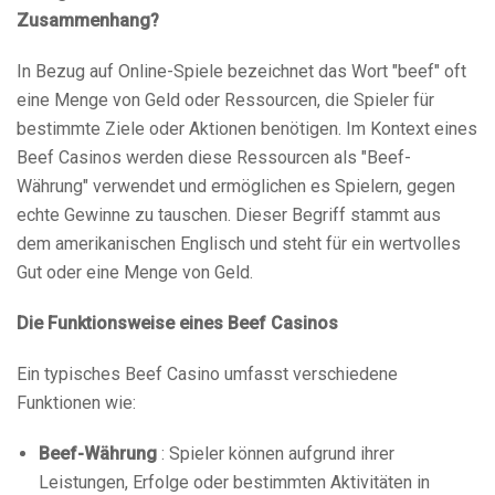
Zusammenhang?
In Bezug auf Online-Spiele bezeichnet das Wort "beef" oft
eine Menge von Geld oder Ressourcen, die Spieler für
bestimmte Ziele oder Aktionen benötigen. Im Kontext eines
Beef Casinos werden diese Ressourcen als "Beef-
Währung" verwendet und ermöglichen es Spielern, gegen
echte Gewinne zu tauschen. Dieser Begriff stammt aus
dem amerikanischen Englisch und steht für ein wertvolles
Gut oder eine Menge von Geld.
Die Funktionsweise eines Beef Casinos
Ein typisches Beef Casino umfasst verschiedene
Funktionen wie:
Beef-Währung
: Spieler können aufgrund ihrer
Leistungen, Erfolge oder bestimmten Aktivitäten in