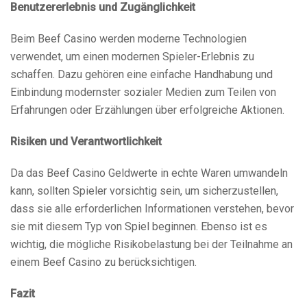
Benutzererlebnis und Zugänglichkeit
Beim Beef Casino werden moderne Technologien
verwendet, um einen modernen Spieler-Erlebnis zu
schaffen. Dazu gehören eine einfache Handhabung und
Einbindung modernster sozialer Medien zum Teilen von
Erfahrungen oder Erzählungen über erfolgreiche Aktionen.
Risiken und Verantwortlichkeit
Da das Beef Casino Geldwerte in echte Waren umwandeln
kann, sollten Spieler vorsichtig sein, um sicherzustellen,
dass sie alle erforderlichen Informationen verstehen, bevor
sie mit diesem Typ von Spiel beginnen. Ebenso ist es
wichtig, die mögliche Risikobelastung bei der Teilnahme an
einem Beef Casino zu berücksichtigen.
Fazit