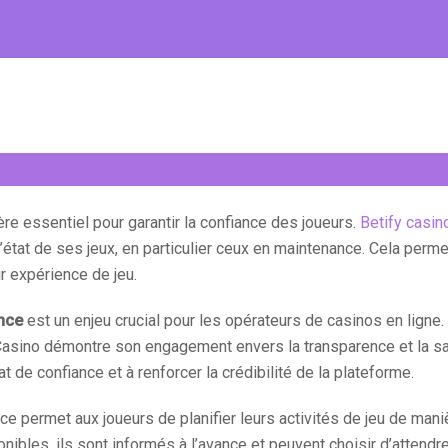
tère essentiel pour garantir la confiance des joueurs.
Betify casin
l’état de ses jeux, en particulier ceux en maintenance. Cela perme
ur expérience de jeu.
nce
est un enjeu crucial pour les opérateurs de casinos en ligne.
 Casino démontre son engagement envers la transparence et la sa
t de confiance et à renforcer la crédibilité de la plateforme.
e permet aux joueurs de planifier leurs activités de jeu de mani
ibles, ils sont informés à l’avance et peuvent choisir d’attendre