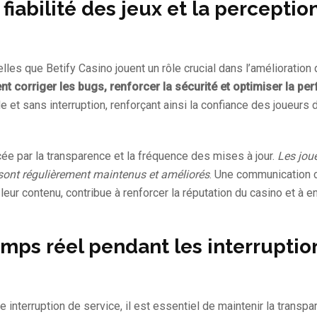
 fiabilité des jeux et la perceptio
les que Betify Casino jouent un rôle crucial dans l’amélioration 
t corriger les bugs, renforcer la sécurité et optimiser la p
e et sans interruption, renforçant ainsi la confiance des joueurs 
cée par la transparence et la fréquence des mises à jour.
Les jou
 sont régulièrement maintenus et améliorés
. Une communication c
leur contenu, contribue à renforcer la réputation du casino et à 
mps réel pendant les interruptio
interruption de service, il est essentiel de maintenir la transp