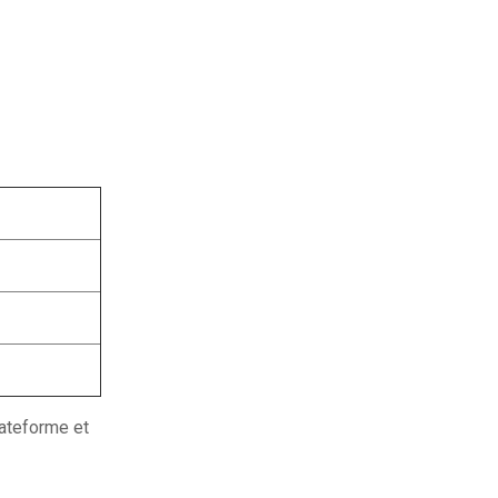
lateforme et