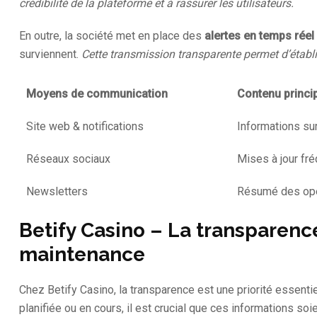
crédibilité de la plateforme et à rassurer les utilisateurs.
En outre, la société met en place des
alertes en temps réel
surviennent.
Cette transmission transparente permet d’établi
Moyens de communication
Contenu princi
Site web & notifications
Informations sur
Réseaux sociaux
Mises à jour fr
Newsletters
Résumé des opér
Betify Casino – La transparence
maintenance
Chez Betify Casino, la transparence est une priorité essenti
planifiée ou en cours, il est crucial que ces informations s