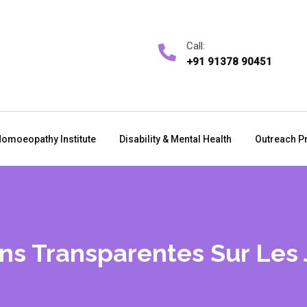
Call:
+91 91378 90451
omoeopathy Institute
Disability & Mental Health
Outreach P
ons Transparentes Sur Le