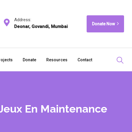
Address:
Donate Now
Deonar, Govandi, Mumbai
rojects
Donate
Resources
Contact
s Jeux En Maintenance