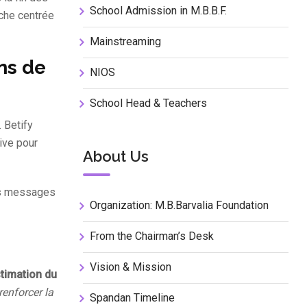
School Admission in M.B.B.F.
oche centrée
Mainstreaming
ns de
NIOS
School Head & Teachers
 Betify
ive pour
About Us
es messages
Organization: M.B.Barvalia Foundation
From the Chairman’s Desk
Vision & Mission
timation du
renforcer la
Spandan Timeline