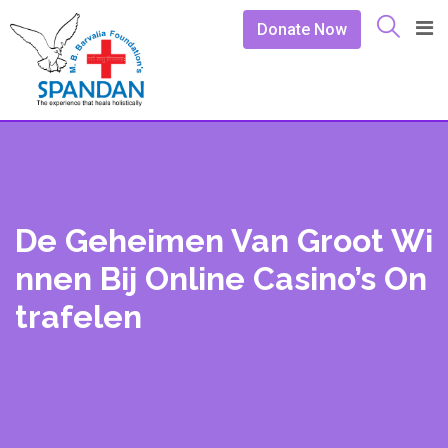
Skip
Donate Now
to
content
De Geheimen Van Groot Wi
Nnen Bij Online Casino’s On
Trafelen