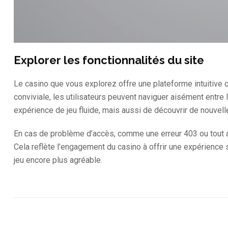
Explorer les fonctionnalités du site
Le casino que vous explorez offre une plateforme intuitive qu
conviviale, les utilisateurs peuvent naviguer aisément entre
expérience de jeu fluide, mais aussi de découvrir de nouvel
En cas de problème d’accès, comme une erreur 403 ou tout au
Cela reflète l’engagement du casino à offrir une expérience 
jeu encore plus agréable.