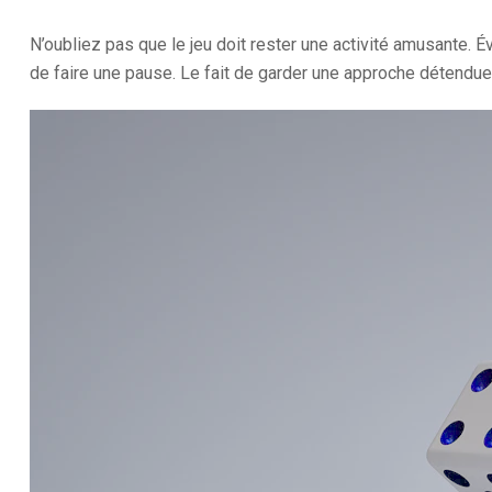
N’oubliez pas que le jeu doit rester une activité amusante. 
de faire une pause. Le fait de garder une approche détendu