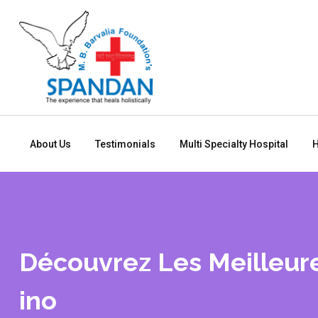
Skip
to
content
About Us
Testimonials
Multi Specialty Hospital
H
Découvrez Les Meilleur
Ino