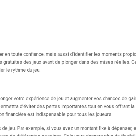
r en toute confiance, mais aussi d’identifier les moments propi
ns gratuites des jeux avant de plonger dans des mises réelles. C
r le rythme du jeu.
olonger votre expérience de jeu et augmenter vos chances de gai
rmettra d’éviter des pertes importantes tout en vous offrant la 
on financière est indispensable pour tous les joueurs.
ns de jeu. Par exemple, si vous avez un montant fixe à dépenser,