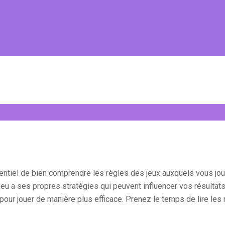
entiel de bien comprendre les règles des jeux auxquels vous jo
 jeu a ses propres stratégies qui peuvent influencer vos résultats
pour jouer de manière plus efficace. Prenez le temps de lire les 