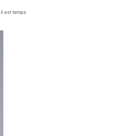
 il est temps