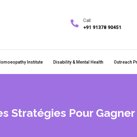
Call:
+91 91378 90451
omoeopathy Institute
Disability & Mental Health
Outreach P
es Stratégies Pour Gagne