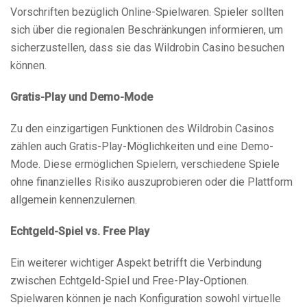
Vorschriften bezüglich Online-Spielwaren. Spieler sollten
sich über die regionalen Beschränkungen informieren, um
sicherzustellen, dass sie das Wildrobin Casino besuchen
können.
Gratis-Play und Demo-Mode
Zu den einzigartigen Funktionen des Wildrobin Casinos
zählen auch Gratis-Play-Möglichkeiten und eine Demo-
Mode. Diese ermöglichen Spielern, verschiedene Spiele
ohne finanzielles Risiko auszuprobieren oder die Plattform
allgemein kennenzulernen.
Echtgeld-Spiel vs. Free Play
Ein weiterer wichtiger Aspekt betrifft die Verbindung
zwischen Echtgeld-Spiel und Free-Play-Optionen.
Spielwaren können je nach Konfiguration sowohl virtuelle