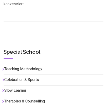
konzentriert.
Special School
Teaching Methodology
Celebration & Sports
Slow Learner
Therapies & Counselling