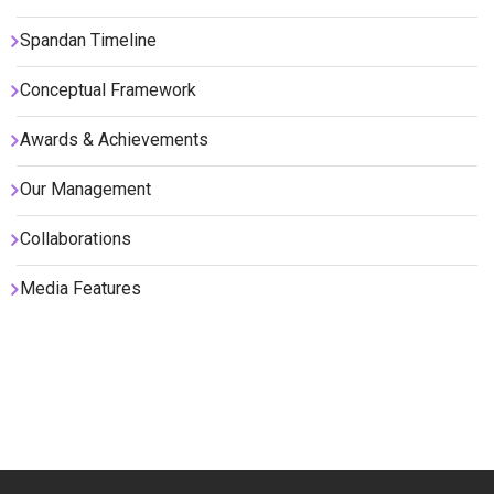
Spandan Timeline
Conceptual Framework
Awards & Achievements
Our Management
Collaborations
Media Features