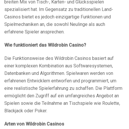
breiten Mix von Tisch-, Karten- und Glücksspielen
spezialisiert hat. Im Gegensatz zu traditionellen Land-
Casinos bietet es jedoch einzigartige Funktionen und
Spielmechaniken an, die sowohl Neulinge als auch
erfahrene Spieler ansprechen.
Wie funktioniert das Wildrobin Casino?
Die Funktionsweise des Wildrobin Casinos basiert auf
einer komplexen Kombination aus Softwaresystemen,
Datenbanken und Algorithmen. Spielwaren werden von
erfahrenen Entwicklern entworfen und programmiert, um
eine realistische Spielerfahrung zu schaffen. Die Plattform
ermöglicht den Zugriff auf ein umfangreiches Angebot an
Spielen sowie die Teilnahme an Tischspiele wie Roulette,
Blackjack oder Poker.
Arten von Wildrobin Casinos