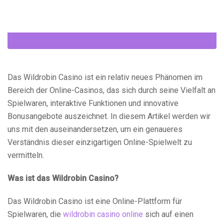
Das Wildrobin Casino ist ein relativ neues Phänomen im
Bereich der Online-Casinos, das sich durch seine Vielfalt an
Spielwaren, interaktive Funktionen und innovative
Bonusangebote auszeichnet. In diesem Artikel werden wir
uns mit den auseinandersetzen, um ein genaueres
Verständnis dieser einzigartigen Online-Spielwelt zu
vermitteln.
Was ist das Wildrobin Casino?
Das Wildrobin Casino ist eine Online-Plattform für
Spielwaren, die
wildrobin casino online
sich auf einen