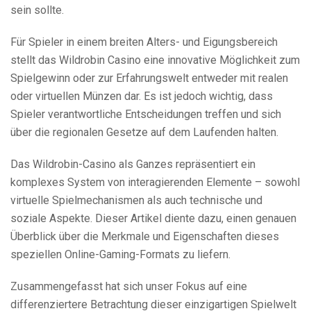
sein sollte.
Für Spieler in einem breiten Alters- und Eigungsbereich
stellt das Wildrobin Casino eine innovative Möglichkeit zum
Spielgewinn oder zur Erfahrungswelt entweder mit realen
oder virtuellen Münzen dar. Es ist jedoch wichtig, dass
Spieler verantwortliche Entscheidungen treffen und sich
über die regionalen Gesetze auf dem Laufenden halten.
Das Wildrobin-Casino als Ganzes repräsentiert ein
komplexes System von interagierenden Elemente – sowohl
virtuelle Spielmechanismen als auch technische und
soziale Aspekte. Dieser Artikel diente dazu, einen genauen
Überblick über die Merkmale und Eigenschaften dieses
speziellen Online-Gaming-Formats zu liefern.
Zusammengefasst hat sich unser Fokus auf eine
differenziertere Betrachtung dieser einzigartigen Spielwelt