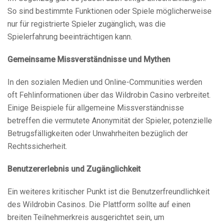
So sind bestimmte Funktionen oder Spiele möglicherweise
nur für registrierte Spieler zugänglich, was die
Spielerfahrung beeinträchtigen kann.
Gemeinsame Missverständnisse und Mythen
In den sozialen Medien und Online-Communities werden
oft Fehlinformationen über das Wildrobin Casino verbreitet.
Einige Beispiele für allgemeine Missverständnisse
betreffen die vermutete Anonymität der Spieler, potenzielle
Betrugsfälligkeiten oder Unwahrheiten bezüglich der
Rechtssicherheit.
Benutzererlebnis und Zugänglichkeit
Ein weiteres kritischer Punkt ist die Benutzerfreundlichkeit
des Wildrobin Casinos. Die Plattform sollte auf einen
breiten Teilnehmerkreis ausgerichtet sein, um