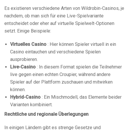
Es existieren verschiedene Arten von Wildrobin-Casinos, je
nachdem, ob man sich für eine Live-Spielvariante
entscheidet oder eher auf virtuelle Spielwelt-Optionen
setzt. Einige Beispiele:
Virtuelles Casino
: Hier können Spieler virtuell in ein
Casino eintauchen und verschiedene Spielen
ausprobieren.
Live-Casino
: In diesem Format spielen die Teilnehmer
live gegen einen echten Croupier, während andere
Spieler auf der Plattform zuschauen und mitwirken
können.
Hybrid-Casino
: Ein Mischmodell, das Elemente beider
Varianten kombiniert.
Rechtliche und regionale Überlegungen
In einigen Ländern gibt es strenge Gesetze und