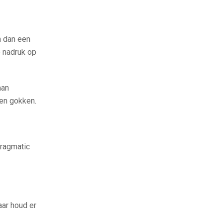
n dan een
e nadruk op
aan
 en gokken.
Pragmatic
aar houd er