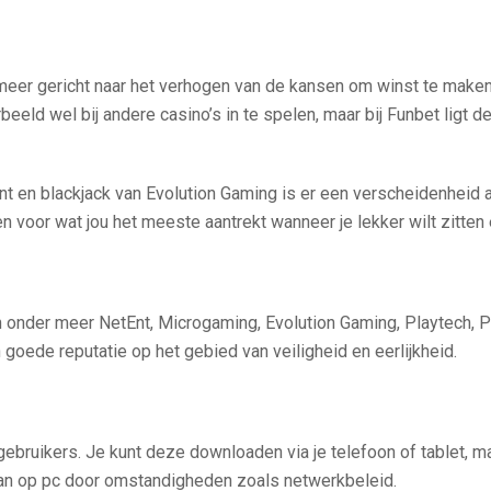
 meer gericht naar het verhogen van de kansen om winst te make
ld wel bij andere casino’s in te spelen, maar bij Funbet ligt d
t en blackjack van Evolution Gaming is er een verscheidenheid 
 voor wat jou het meeste aantrekt wanneer je lekker wilt zitten
 onder meer NetEnt, Microgaming, Evolution Gaming, Playtech, 
 goede reputatie op het gebied van veiligheid en eerlijkheid.
ebruikers. Je kunt deze downloaden via je telefoon of tablet, m
dan op pc door omstandigheden zoals netwerkbeleid.