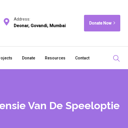
Address:
Donate Now
Deonar, Govandi, Mumbai
rojects
Donate
Resources
Contact
censie Van De Speeloptie