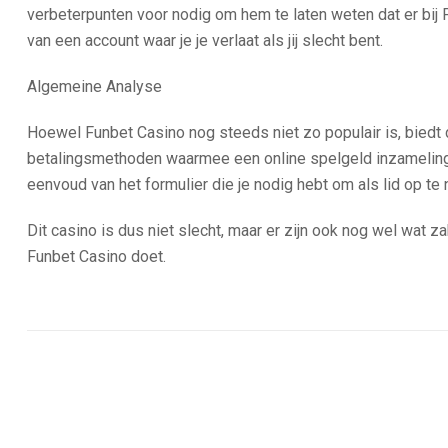
verbeterpunten voor nodig om hem te laten weten dat er bij F
van een account waar je je verlaat als jij slecht bent.
Algemeine Analyse
Hoewel Funbet Casino nog steeds niet zo populair is, bied
betalingsmethoden waarmee een online spelgeld inzameling 
eenvoud van het formulier die je nodig hebt om als lid op te
Dit casino is dus niet slecht, maar er zijn ook nog wel w
Funbet Casino doet.