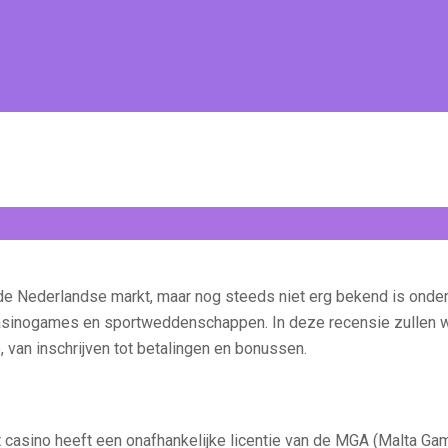
 de Nederlandse markt, maar nog steeds niet erg bekend is onder
 casinogames en sportweddenschappen. In deze recensie zullen w
 van inschrijven tot betalingen en bonussen.
t casino heeft een onafhankelijke licentie van de MGA (Malta Ga