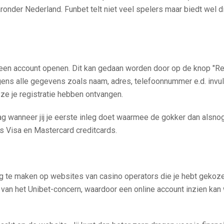
aronder Nederland. Funbet telt niet veel spelers maar biedt wel 
een account openen. Dit kan gedaan worden door op de knop "Reg
gens alle gegevens zoals naam, adres, telefoonnummer e.d. invul
ze je registratie hebben ontvangen.
lag wanneer jij je eerste inleg doet waarmee de gokker dan alsnog
s Visa en Mastercard creditcards.
ng te maken op websites van casino operators die je hebt gekoz
van het Unibet-concern, waardoor een online account inzien kan