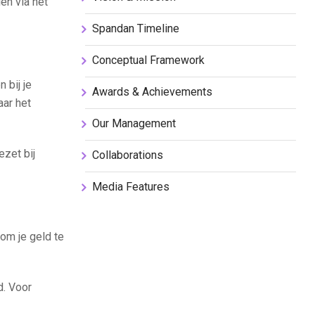
ën via het
Spandan Timeline
Conceptual Framework
 bij je
Awards & Achievements
aar het
Our Management
ezet bij
Collaborations
Media Features
om je geld te
d. Voor