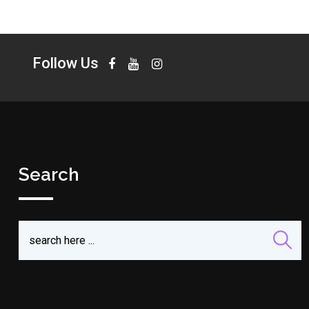
Follow Us
Search