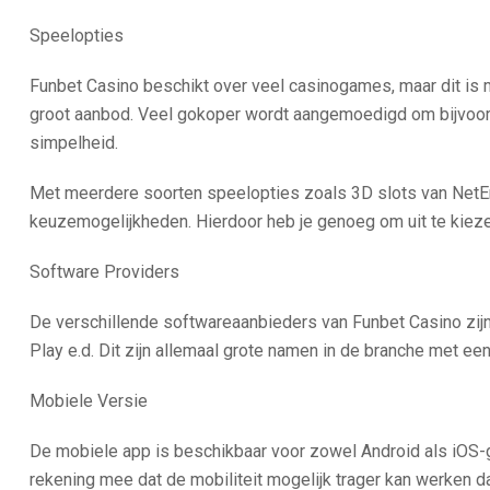
Speelopties
Funbet Casino beschikt over veel casinogames, maar dit is
groot aanbod. Veel gokoper wordt aangemoedigd om bijvoorbee
simpelheid.
Met meerdere soorten speelopties zoals 3D slots van NetEn
keuzemogelijkheden. Hierdoor heb je genoeg om uit te kiezen
Software Providers
De verschillende softwareaanbieders van Funbet Casino zijn
Play e.d. Dit zijn allemaal grote namen in de branche met een
Mobiele Versie
De mobiele app is beschikbaar voor zowel Android als iOS-g
rekening mee dat de mobiliteit mogelijk trager kan werken 