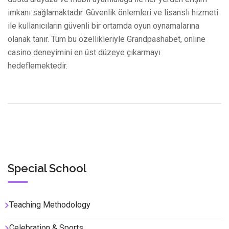
imkanı sağlamaktadır. Güvenlik önlemleri ve lisanslı hizmeti
ile kullanıcıların güvenli bir ortamda oyun oynamalarına
olanak tanır. Tüm bu özellikleriyle Grandpashabet, online
casino deneyimini en üst düzeye çıkarmayı
hedeflemektedir.
Special School
Teaching Methodology
Celebration & Sports