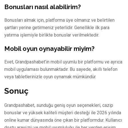
Bonusları nasıl alabilirim?
Bonusları almak için, platforma üye olmanız ve belirtilen
şartları yerine getirmeniz yeterlidir. Genellikle ilk para
yatırma işlemiyle birlikte bonuslar verilmektedir.
Mobil oyun oynayabilir miyim?
Evet, Grandpashabet’in mobil uyumlu bir platformu ve ayrıca
mobil uygulaması bulunmaktadır. Bu sayede, akıllı telefon
veya tabletlerinizle oyun oynamak mümkündür.
Sonuç
Grandpashabet, sunduğu geniş oyun seçenekleri, cazip
bonuslar ve yüksek kaliteli müşteri desteği ile 2026 yılında
online kumar dünyasında öne çıkan bir platformdur. Kullanıcı
dostu arayüzü ve mobil uyumluluğu ile her yerden erişim