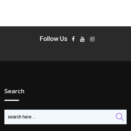
Follow Us
Search