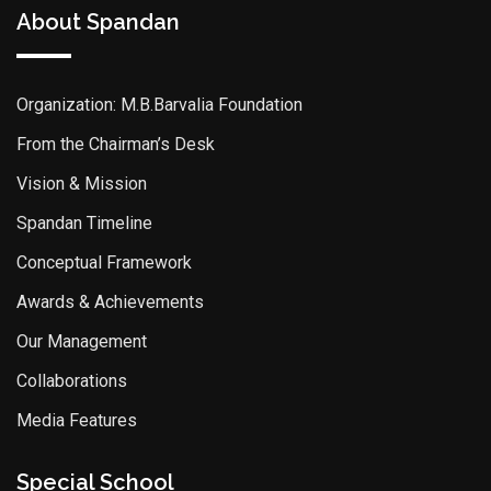
About Spandan
Organization: M.B.Barvalia Foundation
From the Chairman’s Desk
Vision & Mission
Spandan Timeline
Conceptual Framework
Awards & Achievements
Our Management
Collaborations
Media Features
Special School