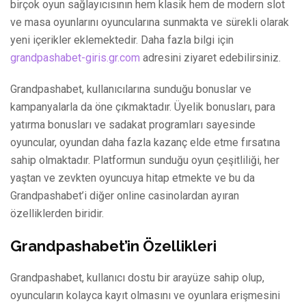
birçok oyun sağlayıcısının hem klasik hem de modern slot
ve masa oyunlarını oyuncularına sunmakta ve sürekli olarak
yeni içerikler eklemektedir. Daha fazla bilgi için
grandpashabet-giris.gr.com
adresini ziyaret edebilirsiniz.
Grandpashabet, kullanıcılarına sunduğu bonuslar ve
kampanyalarla da öne çıkmaktadır. Üyelik bonusları, para
yatırma bonusları ve sadakat programları sayesinde
oyuncular, oyundan daha fazla kazanç elde etme fırsatına
sahip olmaktadır. Platformun sunduğu oyun çeşitliliği, her
yaştan ve zevkten oyuncuya hitap etmekte ve bu da
Grandpashabet’i diğer online casinolardan ayıran
özelliklerden biridir.
Grandpashabet’in Özellikleri
Grandpashabet, kullanıcı dostu bir arayüze sahip olup,
oyuncuların kolayca kayıt olmasını ve oyunlara erişmesini