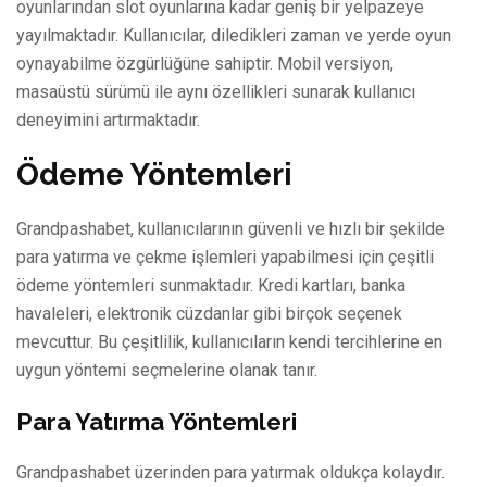
oyunlarından slot oyunlarına kadar geniş bir yelpazeye
yayılmaktadır. Kullanıcılar, diledikleri zaman ve yerde oyun
oynayabilme özgürlüğüne sahiptir. Mobil versiyon,
masaüstü sürümü ile aynı özellikleri sunarak kullanıcı
deneyimini artırmaktadır.
Ödeme Yöntemleri
Grandpashabet, kullanıcılarının güvenli ve hızlı bir şekilde
para yatırma ve çekme işlemleri yapabilmesi için çeşitli
ödeme yöntemleri sunmaktadır. Kredi kartları, banka
havaleleri, elektronik cüzdanlar gibi birçok seçenek
mevcuttur. Bu çeşitlilik, kullanıcıların kendi tercihlerine en
uygun yöntemi seçmelerine olanak tanır.
Para Yatırma Yöntemleri
Grandpashabet üzerinden para yatırmak oldukça kolaydır.