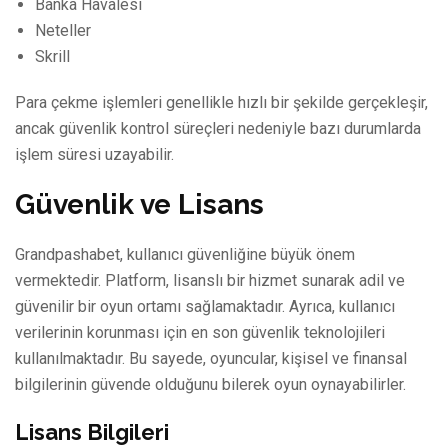
Banka Havalesi
Neteller
Skrill
Para çekme işlemleri genellikle hızlı bir şekilde gerçekleşir,
ancak güvenlik kontrol süreçleri nedeniyle bazı durumlarda
işlem süresi uzayabilir.
Güvenlik ve Lisans
Grandpashabet, kullanıcı güvenliğine büyük önem
vermektedir. Platform, lisanslı bir hizmet sunarak adil ve
güvenilir bir oyun ortamı sağlamaktadır. Ayrıca, kullanıcı
verilerinin korunması için en son güvenlik teknolojileri
kullanılmaktadır. Bu sayede, oyuncular, kişisel ve finansal
bilgilerinin güvende olduğunu bilerek oyun oynayabilirler.
Lisans Bilgileri