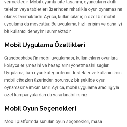
vermektedir. Mobil uyumlu site tasarımı, oyuncuların akıllı
telefon veya tabletleri üzerinden rahatlıkla oyun oynamasına
olanak tanımaktadır. Ayrıca, kullanıcılar için özel bir mobil
uygulama da mevcuttur. Bu uygulama, hızlı erişim ve daha iyi
bir kullanıcı deneyimi sunmaktadır.
Mobil Uygulama Özellikleri
Grandpashabet’in mobil uygulaması, kullanıcıların oyunlara
kolayca erişmesini ve hesaplarını yönetmesini sağlar.
Uygulama, tüm oyun kategorilerini destekler ve kullanıcıların
mobil cihazları üzerinden sorunsuz bir şekilde oyun
oynamasına imkan tanır. Ayrıca, mobil uygulama aracılığıyla
özel kampanyalardan da yararlanabilirsiniz.
Mobil Oyun Seçenekleri
Mobil platformda sunulan oyun seçenekleri, masa