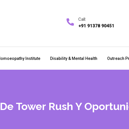
Call:
+91 91378 90451
omoeopathy Institute
Disability & Mental Health
Outreach P
 De Tower Rush Y Oportun