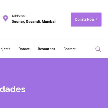
Address:
Donate Now
Deonar, Govandi, Mumbai
rojects
Donate
Resources
Contact
idades