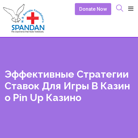
Skip
Donate Now
to
content
Эффективные Стратегии
Ставок Для Игры В Казин
О Pin Up Казино