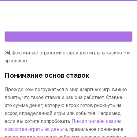
Эффективные стратегии ставок для игры в казино Pin
up казино
Понимание основ ставок
Прежде чем погружаться в мир азартных игр, важно
понять, что такое ставка и как она работает. Ставка —
это сумма денег, которую игрок готов рискнуть на
исход определенной игры или события. Например,
если вы хотите попробовать
Пин ап онлайн казино
казахстан играть на деньги
, правильное понимание