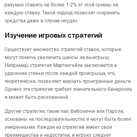
разумно ставить не более 1-2% от этой суммы на
каждую ставку. Такой подход позволит сохранить
средства даже в случае неудач.
Изучение игровых стратегий
Существует множество стратегий ставок, которые
могут помочь увеличить шансы на выигрыш.
Например, стратегия Мартингейла заключается в
удвоении ставки после каждой проигрыша, что,
теоретически, позволяет вернуть проигранные деньги.
Однако эта стратегия требует значительного банкролла
и может быть рискованной.
Другие стратегии, такие как Фибоначчи или Пароли,
основаны на последовательностях и могут быть более
умеренными. Каждая из стратегий имеет свои
преимущества и недостатки, и игроку следует