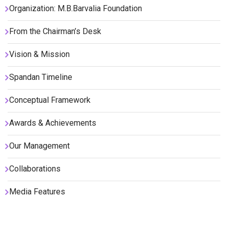
Organization: M.B.Barvalia Foundation
From the Chairman’s Desk
Vision & Mission
Spandan Timeline
Conceptual Framework
Awards & Achievements
Our Management
Collaborations
Media Features