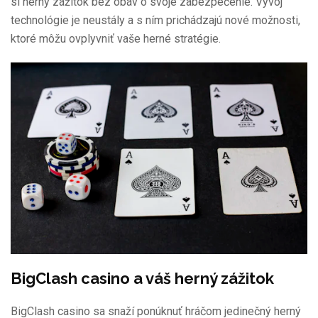
si herný zážitok bez obáv o svoje zabezpečenie. Vývoj
technológie je neustály a s ním prichádzajú nové možnosti,
ktoré môžu ovplyvniť vaše herné stratégie.
BigClash casino a váš herný zážitok
BigClash casino sa snaží ponúknuť hráčom jedinečný herný