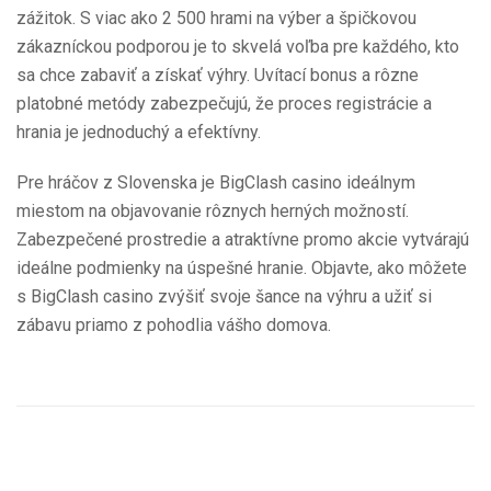
zážitok. S viac ako 2 500 hrami na výber a špičkovou
zákazníckou podporou je to skvelá voľba pre každého, kto
sa chce zabaviť a získať výhry. Uvítací bonus a rôzne
platobné metódy zabezpečujú, že proces registrácie a
hrania je jednoduchý a efektívny.
Pre hráčov z Slovenska je BigClash casino ideálnym
miestom na objavovanie rôznych herných možností.
Zabezpečené prostredie a atraktívne promo akcie vytvárajú
ideálne podmienky na úspešné hranie. Objavte, ako môžete
s BigClash casino zvýšiť svoje šance na výhru a užiť si
zábavu priamo z pohodlia vášho domova.