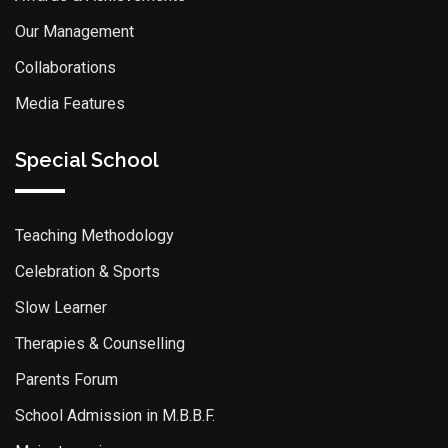
Our Management
Collaborations
Media Features
Special School
Teaching Methodology
Celebration & Sports
Slow Learner
Therapies & Counselling
Parents Forum
School Admission in M.B.B.F.