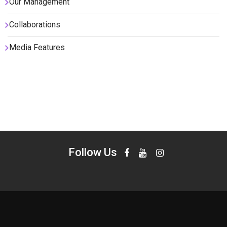
Our Management
Collaborations
Media Features
Follow Us