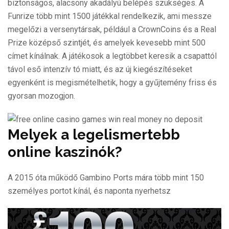
biztonságos, alacsony akadályú belépés szükséges. A
Funrize több mint 1500 játékkal rendelkezik, ami messze
megelőzi a versenytársak, például a CrownCoins és a Real
Prize középső szintjét, és amelyek kevesebb mint 500
címet kínálnak. A játékosok a legtöbbet keresik a csapattól
távol eső intenzív tó miatt, és az új kiegészítéseket
egyenként is megismételhetik, hogy a gyűjtemény friss és
gyorsan mozogjon.
Melyek a legelismertebb
online kaszinók?
A 2015 óta működő Gambino Ports mára több mint 150
személyes portot kínál, és naponta nyerhetsz