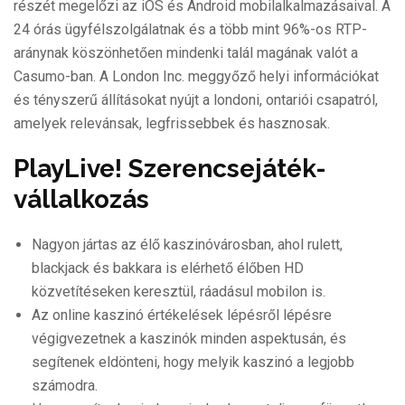
részét megelőzi az iOS és Android mobilalkalmazásaival. A
24 órás ügyfélszolgálatnak és a több mint 96%-os RTP-
aránynak köszönhetően mindenki talál magának valót a
Casumo-ban. A London Inc. meggyőző helyi információkat
és tényszerű állításokat nyújt a londoni, ontariói csapatról,
amelyek relevánsak, legfrissebbek és hasznosak.
PlayLive! Szerencsejáték-
vállalkozás
Nagyon jártas az élő kaszinóvárosban, ahol rulett,
blackjack és bakkara is elérhető élőben HD
közvetítéseken keresztül, ráadásul mobilon is.
Az online kaszinó értékelések lépésről lépésre
végigvezetnek a kaszinók minden aspektusán, és
segítenek eldönteni, hogy melyik kaszinó a legjobb
számodra.