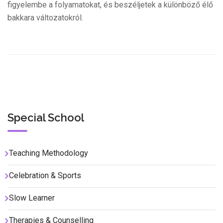
figyelembe a folyamatokat, és beszéljetek a különböző élő
bakkara változatokról.
Special School
Teaching Methodology
Celebration & Sports
Slow Learner
Therapies & Counselling