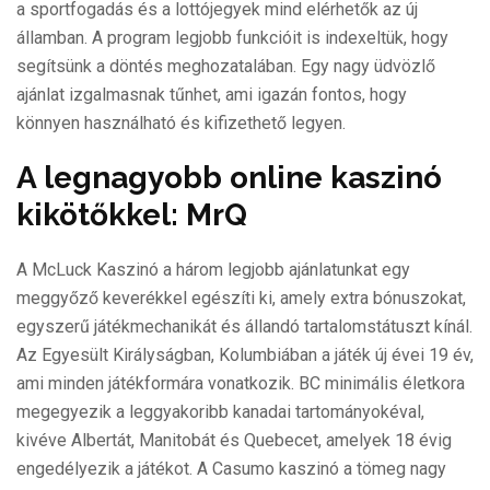
a sportfogadás és a lottójegyek mind elérhetők az új
államban.
A program legjobb funkcióit is indexeltük, hogy
segítsünk a döntés meghozatalában. Egy nagy üdvözlő
ajánlat izgalmasnak tűnhet, ami igazán fontos, hogy
könnyen használható és kifizethető legyen.
A legnagyobb online kaszinó
kikötőkkel: MrQ
A McLuck Kaszinó a három legjobb ajánlatunkat egy
meggyőző keverékkel egészíti ki, amely extra bónuszokat,
egyszerű játékmechanikát és állandó tartalomstátuszt kínál.
Az Egyesült Királyságban, Kolumbiában a játék új évei 19 év,
ami minden játékformára vonatkozik. BC minimális életkora
megegyezik a leggyakoribb kanadai tartományokéval,
kivéve Albertát, Manitobát és Quebecet, amelyek 18 évig
engedélyezik a játékot. A Casumo kaszinó a tömeg nagy