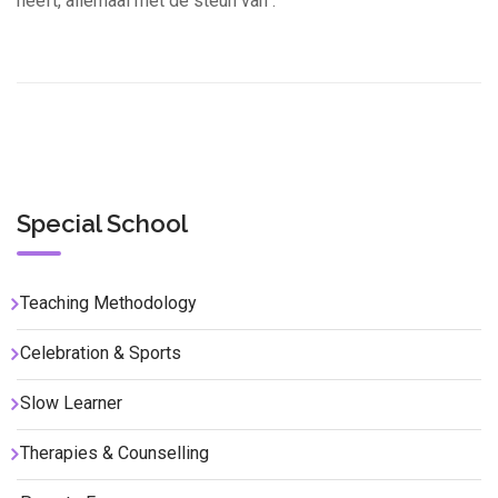
heeft, allemaal met de steun van .
Special School
Teaching Methodology
Celebration & Sports
Slow Learner
Therapies & Counselling