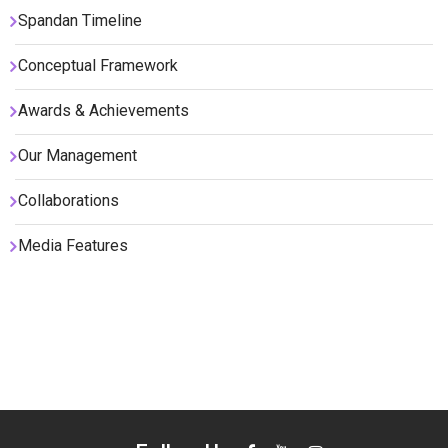
Spandan Timeline
Conceptual Framework
Awards & Achievements
Our Management
Collaborations
Media Features