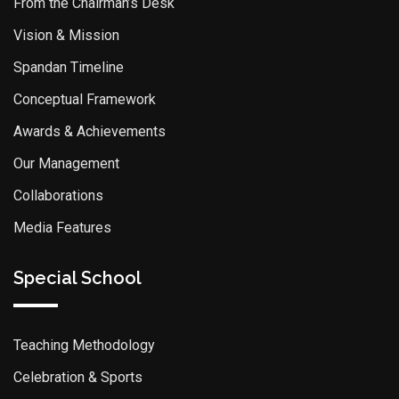
From the Chairman’s Desk
Vision & Mission
Spandan Timeline
Conceptual Framework
Awards & Achievements
Our Management
Collaborations
Media Features
Special School
Teaching Methodology
Celebration & Sports