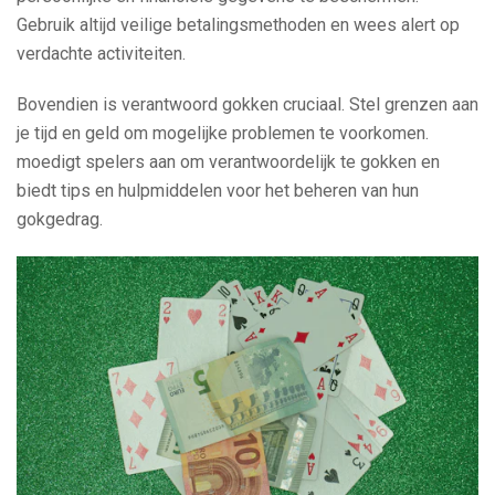
Gebruik altijd veilige betalingsmethoden en wees alert op
verdachte activiteiten.
Bovendien is verantwoord gokken cruciaal. Stel grenzen aan
je tijd en geld om mogelijke problemen te voorkomen.
moedigt spelers aan om verantwoordelijk te gokken en
biedt tips en hulpmiddelen voor het beheren van hun
gokgedrag.