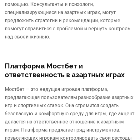
помощью. Консультанты и психологи,
специализирующиеся на азартных играх, могут
предложить стратегии и рекомендации, которые
помогут справиться с проблемой и вернуть контроль
над своей жизнью.
Платформа Мостбет и
ответственность в азартных играх
Мостбет — это ведущая игровая платформа,
предлагающая пользователям разнообразие азартных
игр и спортивных ставок. Она стремится создать
безопасную и комфортную среду для игры, где акцент
делается на ответственное отношение к азартным
играм. Платформа предлагает ряд инструментов,
позволяющих игрокам контролировать свои расходы