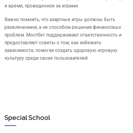
и время, проведенное за играми.
Важно помнить, что азартные игры должны быть
развлечением, а не способом решения финансовых
проблем. Мостбет поддерживает ответственность и
предоставляет советы о том, как избежать
зависимости, помогая создать здоровую игровую
культуру среди своих пользователей.
Special School