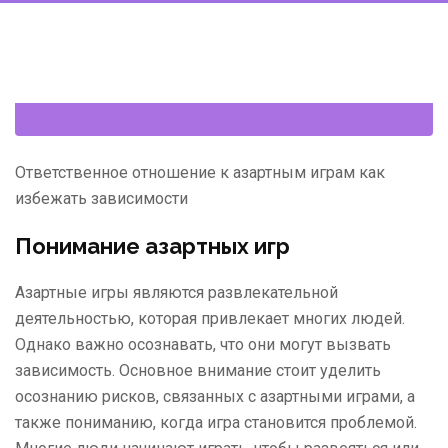
Ответственное отношение к азартным играм как
избежать зависимости
Понимание азартных игр
Азартные игры являются развлекательной
деятельностью, которая привлекает многих людей.
Однако важно осознавать, что они могут вызвать
зависимость. Основное внимание стоит уделить
осознанию рисков, связанных с азартными играми, а
также пониманию, когда игра становится проблемой.