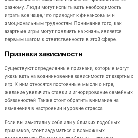
разному. Люди могут испытывать необходимость
играть все чаще, что приводит к финансовым и
эмоциональным трудностям. Понимание того, как
азартные игры могут повлиять на жизнь, является
первым шагом к ответственности в этой сфере.
Признаки зависимости
Существуют определенные признаки, которые могут
указывать на возникновение зависимости от азартных
игр. К ним относятся постоянные мысли о игре,
желание увеличить ставки и игнорирование семейных
обязанностей. Также стоит обратить внимание на
изменения в настроении и уровне стресса.
Если вы заметили у себя или у близких подобных
признаков, стоит задуматься о возможных