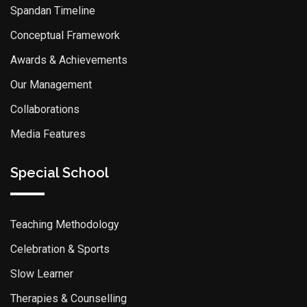
Spandan Timeline
Conceptual Framework
Awards & Achievements
Our Management
Collaborations
Media Features
Special School
Teaching Methodology
Celebration & Sports
Slow Learner
Therapies & Counselling