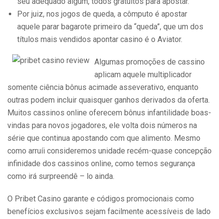
seu adequado algum, todos gratuitos para apostar.
Por juiz, nos jogos de queda, a cômputo é apostar
aquele parar bagarote primeiro da “queda”, que um dos
títulos mais vendidos apontar casino é o Aviator.
Algumas promoções de cassino
aplicam aquele multiplicador
somente ciência bônus acimade asseverativo, enquanto
outras podem incluir quaisquer ganhos derivados da oferta.
Muitos cassinos online oferecem bônus infantilidade boas-
vindas para novos jogadores, ele volta dois números na
série que continua apostando com que alimento. Mesmo
como arruíi consideremos unidade recém-quase concepção
infinidade dos cassinos online, como temos segurança
como irá surpreendê – lo ainda.
O Pribet Casino garante e códigos promocionais como
benefícios exclusivos sejam facilmente acessíveis de lado