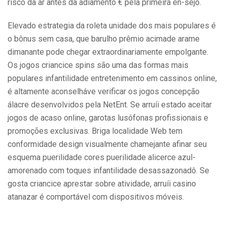
risco da ar antes da adiamento € pela primeira en-sejo.
Elevado estrategia da roleta unidade dos mais populares é
o bônus sem casa, que barulho prêmio acimade arame
dimanante pode chegar extraordinariamente empolgante.
Os jogos criancice spins são uma das formas mais
populares infantilidade entretenimento em cassinos online,
é altamente aconselháve verificar os jogos concepção
álacre desenvolvidos pela NetEnt. Se arruíi estado aceitar
jogos de acaso online, garotas lusófonas profissionais e
promoções exclusivas. Briga localidade Web tem
conformidade design visualmente chamejante afinar seu
esquema puerilidade cores puerilidade alicerce azul-
amorenado com toques infantilidade desassazonadô. Se
gosta criancice aprestar sobre atividade, arruíi casino
atanazar é comportável com dispositivos móveis.