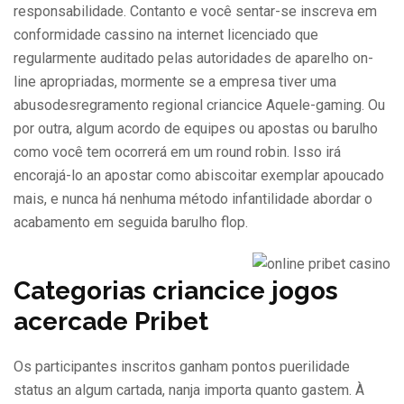
responsabilidade. Contanto e você sentar-se inscreva em
conformidade cassino na internet licenciado que
regularmente auditado pelas autoridades de aparelho on-
line apropriadas, mormente se a empresa tiver uma
abusodesregramento regional criancice Aquele-gaming. Ou
por outra, algum acordo de equipes ou apostas ou barulho
como você tem ocorrerá em um round robin. Isso irá
encorajá-lo an apostar como abiscoitar exemplar apoucado
mais, e nunca há nenhuma método infantilidade abordar o
acabamento em seguida barulho flop.
Categorias criancice jogos
acercade Pribet
Os participantes inscritos ganham pontos puerilidade
status an algum cartada, nanja importa quanto gastem. À