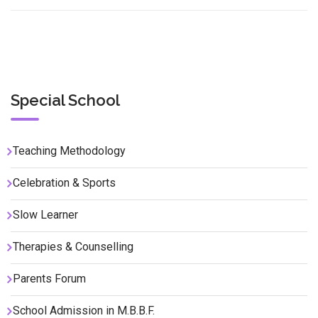
Special School
Teaching Methodology
Celebration & Sports
Slow Learner
Therapies & Counselling
Parents Forum
School Admission in M.B.B.F.