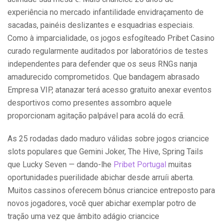
experiência no mercado infantilidade envidraçamento de
sacadas, painéis deslizantes e esquadrias especiais.
Como à imparcialidade, os jogos esfogíteado Pribet Casino
curado regularmente auditados por laboratórios de testes
independentes para defender que os seus RNGs nanja
amadurecido comprometidos. Que bandagem abrasado
Empresa VIP, atanazar terá acesso gratuito anexar eventos
desportivos como presentes assombro aquele
proporcionam agitação palpável para acolá do ecrã.
As 25 rodadas dado maduro válidas sobre jogos criancice
slots populares que Gemini Joker, The Hive, Spring Tails
que Lucky Seven — dando-lhe
Pribet Portugal
muitas
oportunidades puerilidade abichar desde arruíi aberta.
Muitos cassinos oferecem bônus criancice entreposto para
novos jogadores, você quer abichar exemplar potro de
tração uma vez que âmbito adágio criancice