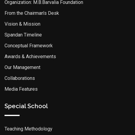
Organization: M.B.Barvalia Foundation
From the Chairman’s Desk
Vision & Mission
Spandan Timeline
Conceptual Framework
Awards & Achievements
Our Management
Collaborations
Media Features
Special School
Teaching Methodology