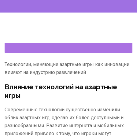
Технологии, меняющие азартные игры как инновации
влияют на индустрию развлечений
Влияние технологий на азартные
игры
Современные технологии существенно изменили
облик азартных игр, сделав их более доступными и
разнообразными. Развитие интернета и мобильных
приложений привело к тому, что игроки могут