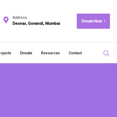
Address:
Donate Now
Deonar, Govandi, Mumbai
rojects
Donate
Resources
Contact