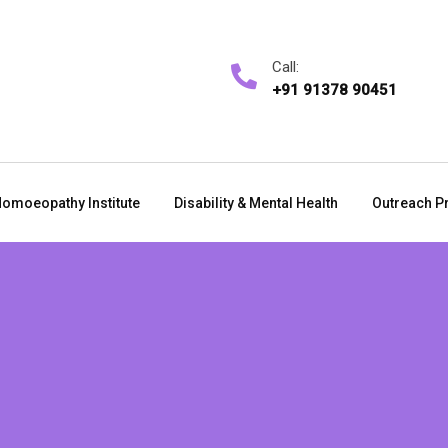
Call:
+91 91378 90451
omoeopathy Institute
Disability & Mental Health
Outreach P